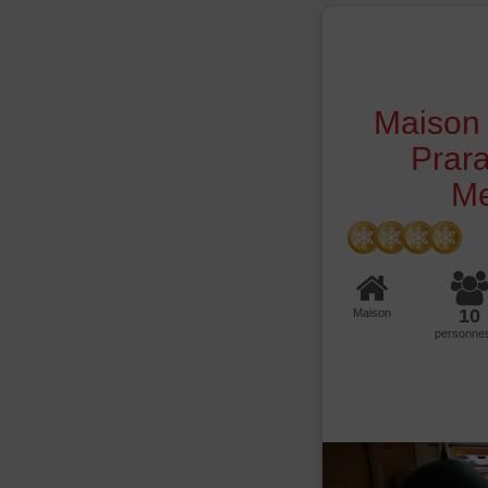
Maison 
Prara
Me
10
Maison
personne