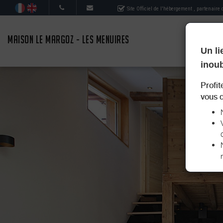
Site Officiel de l'hébergement
, partenaire
MAISON LE MARGOZ - LES MENUIRES
Un li
inoub
Profit
vous d