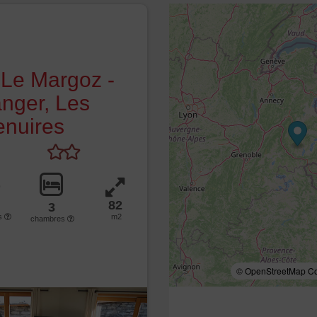
Le Margoz -
nger, Les
nuires
82
3
s
m2
chambres
© OpenStreetMap Con