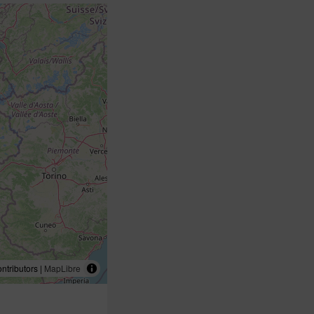
tributors |
MapLibre