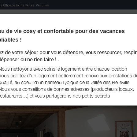
 de
Office de Tourisme Les Menuires
eu de vie cosy et confortable pour des vacances
MON HÉBERGEMENT
MES RECOMMANDATIONS
MON LIVRET D'ACCUEIL
RÉS
liables !
ez de votre séjour pour vous détendre, vous ressourcer, respir
épenser ou ne rien faire ! :
Nous nettoyons avec soins le logement entre chaque location
Vous profitez d'un logement entièrement rénové aux prestations d
qualité, au coeur d'un hameau typique de la vallée des Belleville
Nous vous conseillons de bonnes adresses (producteurs locaux,
restaurants…) et vous partagerons nos petits secrets