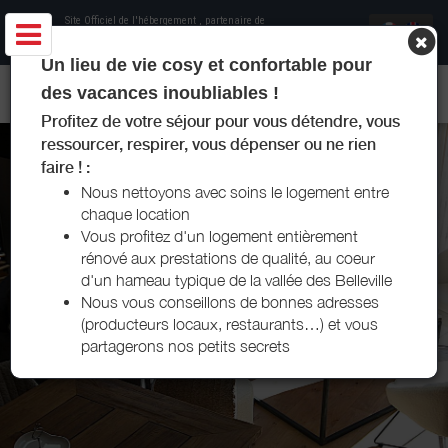
Site Officiel de l'hébergement
, partenaire de
Office de Tourisme Les Menuires
Un lieu de vie cosy et confortable pour
MAISON LE MARGOZ - LES MENUIRES
des vacances inoubliables !
Profitez de votre séjour pour vous détendre, vous
ressourcer, respirer, vous dépenser ou ne rien
faire ! :
Nous nettoyons avec soins le logement entre
chaque location
Vous profitez d'un logement entièrement
rénové aux prestations de qualité, au coeur
d'un hameau typique de la vallée des Belleville
Nous vous conseillons de bonnes adresses
(producteurs locaux, restaurants…) et vous
partagerons nos petits secrets