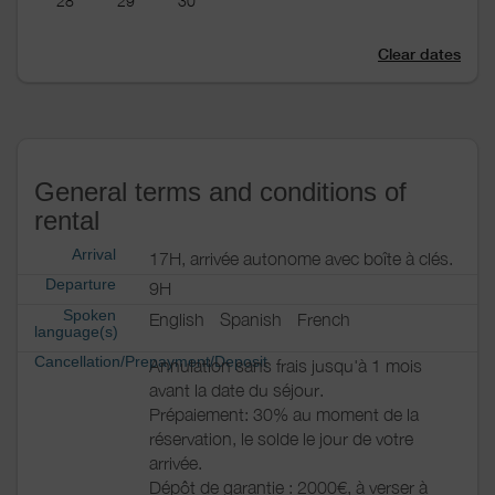
28
29
30
Clear dates
General terms and conditions of
rental
Arrival
17H, arrivée autonome avec boîte à clés.
Departure
9H
Spoken
English
Spanish
French
language(s)
Cancellation/Prepayment/Deposit
Annulation sans frais jusqu'à 1 mois
avant la date du séjour.
Prépaiement: 30% au moment de la
réservation, le solde le jour de votre
arrivée.
Dépôt de garantie : 2000€, à verser à