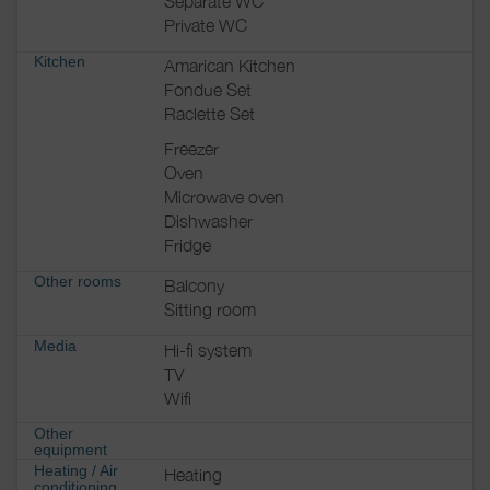
Separate WC
Private WC
Kitchen
Amarican Kitchen
Fondue Set
Raclette Set
Freezer
Oven
Microwave oven
Dishwasher
Fridge
Other rooms
Balcony
Sitting room
Media
Hi-fi system
TV
Wifi
Other
equipment
Heating / Air
Heating
conditioning