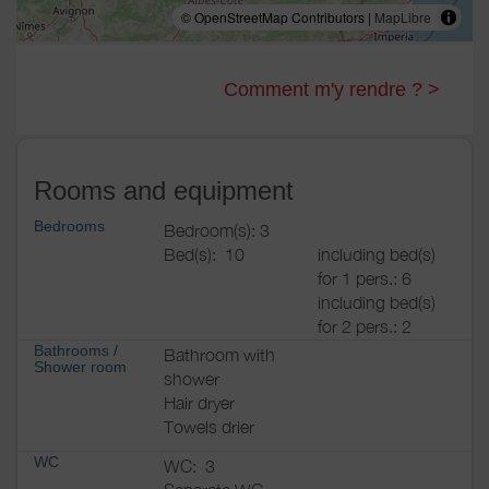
© OpenStreetMap Contributors |
MapLibre
Comment m'y rendre ? >
Rooms and equipment
Bedrooms
Bedroom(s): 3
Bed(s):
10
including bed(s)
for 1 pers.: 6
including bed(s)
for 2 pers.: 2
Bathrooms
/
Bathroom with
Shower room
shower
Hair dryer
Towels drier
WC
WC:
3