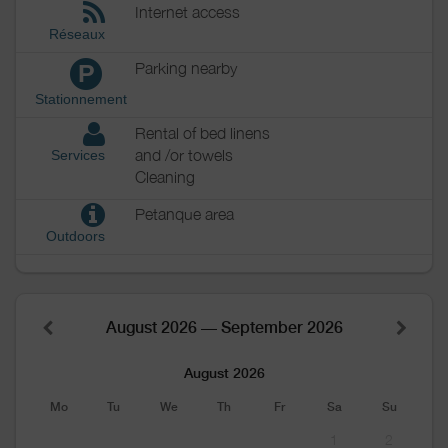
Internet access
Réseaux
Parking nearby
P
Stationnement
Rental of bed linens
and /or towels
Services
Cleaning
Petanque area
Outdoors
August 2026 — September 2026
August 2026
Mo
Tu
We
Th
Fr
Sa
Su
1
2