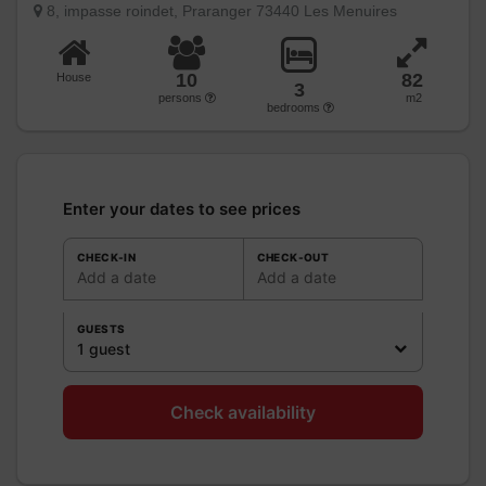
8, impasse roindet, Praranger 73440 Les Menuires
10
82
House
3
persons
m2
bedrooms
Enter your dates to see prices
CHECK-IN
CHECK-OUT
Add a date
Add a date
GUESTS
1 guest
Check availability